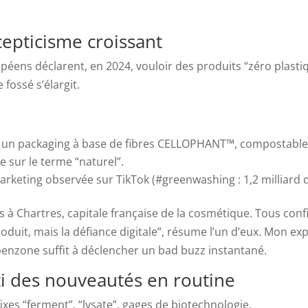
epticisme croissant
ns déclarent, en 2024, vouloir des produits “zéro plastique
 fossé s’élargit.
 un packaging à base de fibres CELLOPHANT™, compostable 
e sur le terme “naturel”.
rketing observée sur TikTok (#greenwashing : 1,2 milliard d
s à Chartres, capitale française de la cosmétique. Tous co
produit, mais la défiance digitale”, résume l’un d’eux. Mon e
nzone suffit à déclencher un bad buzz instantané.
rti des nouveautés en routine
uffixes “ferment”, “lysate”, gages de biotechnologie.