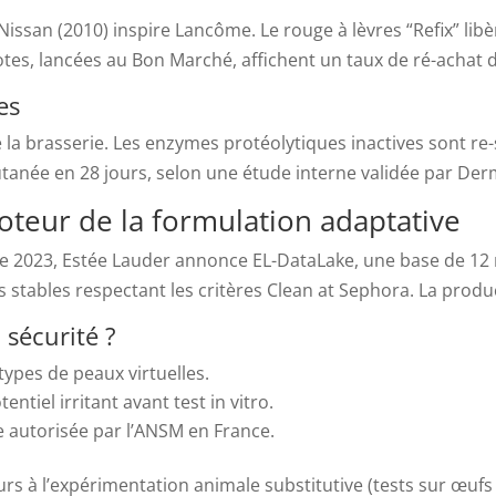
 Nissan (2010) inspire Lancôme. Le rouge à lèvres “Refix” li
ilotes, lancées au Bon Marché, affichent un taux de ré-achat
es
 la brasserie. Les enzymes protéolytiques inactives sont r
utanée en 28 jours, selon une étude interne validée par Derm
 moteur de la formulation adaptative
e 2023, Estée Lauder annonce EL-DataLake, une base de 12 m
s stables respectant les critères Clean at Sephora. La produ
 sécurité ?
types de peaux virtuelles.
entiel irritant avant test in vitro.
e autorisée par l’ANSM en France.
urs à l’expérimentation animale substitutive (tests sur œufs