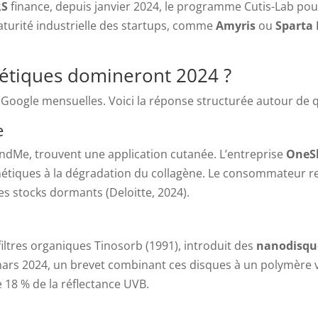
RS
finance, depuis janvier 2024, le programme Cutis-Lab pou
aturité industrielle des startups, comme
Amyris
ou
Sparta 
étiques domineront 2024 ?
 Google mensuelles. Voici la réponse structurée autour de q
e
andMe, trouvent une application cutanée. L’entreprise
OneS
nétiques à la dégradation du collagène. Le consommateur r
s stocks dormants (Deloitte, 2024).
filtres organiques Tinosorb (1991), introduit des
nanodisque
 mars 2024, un brevet combinant ces disques à un polymère 
e 18 % de la réflectance UVB.