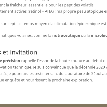
nt la fraîcheur, essentielle pour les peptides volatils.
tement actives (rétinol + AHA) ; ma propre peau atopique en 
s sur sept. Le temps moyen d’acclimatation épidermique est 
ématiques voisines, comme la
nutraceutique
ou la
microbio
et invitation
e précision
rappelle l’essor de la haute couture au début d
ovation technique. Je suis convaincue que la décennie 2020 
’ici là, je poursuis les tests terrain, du laboratoire de Séoul
aque enquête et nourrissent la prochaine exploration.